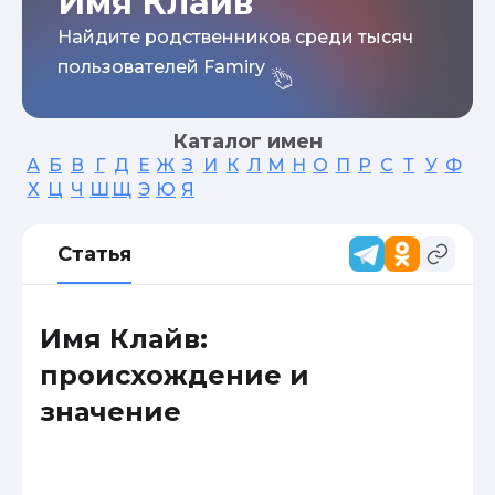
Имя Клайв
Найдите родственников среди тысяч
пользователей Famiry
Каталог имен
А
Б
В
Г
Д
Е
Ж
З
И
К
Л
М
Н
О
П
Р
С
Т
У
Ф
Х
Ц
Ч
Ш
Щ
Э
Ю
Я
Статья
Имя Клайв:
происхождение и
значение