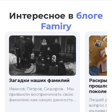
Интересное в
блоге
Famiry
Загадки наших фамилий
Раскрыв
прошлого
Иванов, Петров, Сидоров… Мы
поколени
привыкли воспринимать свою
фамилию как некую данность,
Людей дав
как цвет глаз или волос, и
вопрос о т
редко кто из нас решается ее
индивиду