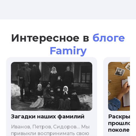
Интересное в
блоге
Famiry
Загадки наших фамилий
Раскрыв
прошлого
Иванов, Петров, Сидоров… Мы
поколени
привыкли воспринимать свою