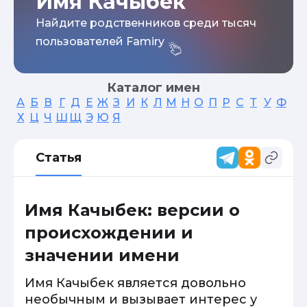
Имя Качыбек
Найдите родственников среди тысяч
пользователей Famiry
Каталог имен
А
Б
В
Г
Д
Е
Ж
З
И
К
Л
М
Н
О
П
Р
С
Т
У
Ф
Х
Ц
Ч
Ш
Щ
Э
Ю
Я
Статья
Имя Качыбек: версии о
происхождении и
значении имени
Имя Качыбек является довольно
необычным и вызывает интерес у