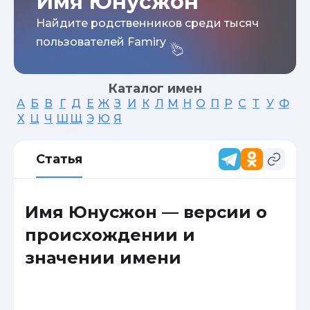
Имя Юнусжон
Найдите родственников среди тысяч
пользователей Famiry
Каталог имен
А
Б
В
Г
Д
Е
Ж
З
И
К
Л
М
Н
О
П
Р
С
Т
У
Ф
Х
Ц
Ч
Ш
Щ
Э
Ю
Я
Статья
Имя Юнусжон — версии о
происхождении и
значении имени