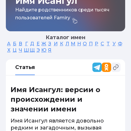
Имя Исангул
Найдите родственников среди тысяч
пользователей Famiry
Каталог имен
А
Б
В
Г
Д
Е
Ж
З
И
К
Л
М
Н
О
П
Р
С
Т
У
Ф
Х
Ц
Ч
Ш
Щ
Э
Ю
Я
Статья
Имя Исангул: версии о
происхождении и
значении имени
Имя Исангул является довольно
редким и загадочным, вызывая