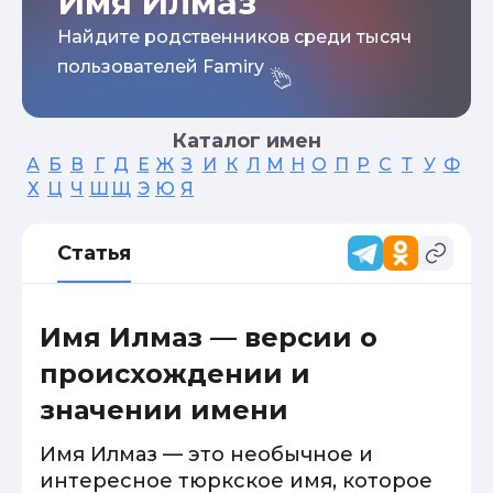
Имя Илмаз
Найдите родственников среди тысяч
пользователей Famiry
Каталог имен
А
Б
В
Г
Д
Е
Ж
З
И
К
Л
М
Н
О
П
Р
С
Т
У
Ф
Х
Ц
Ч
Ш
Щ
Э
Ю
Я
Статья
Имя Илмаз — версии о
происхождении и
значении имени
Имя Илмаз — это необычное и
интересное тюркское имя, которое