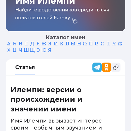
Имя Илемпи
Найдите родственников среди тысяч
пользователей Famiry
Каталог имен
А
Б
В
Г
Д
Е
Ж
З
И
К
Л
М
Н
О
П
Р
С
Т
У
Ф
Х
Ц
Ч
Ш
Щ
Э
Ю
Я
Статья
Илемпи: версии о
происхождении и
значении имени
Имя Илемпи вызывает интерес
своим необычным звучанием и