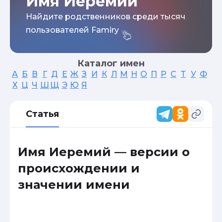
Имя Иеремий
Найдите родственников среди тысяч
пользователей Famiry
Каталог имен
А
Б
В
Г
Д
Е
Ж
З
И
К
Л
М
Н
О
П
Р
С
Т
У
Ф
Х
Ц
Ч
Ш
Щ
Э
Ю
Я
Статья
Имя Иеремий — версии о
происхождении и
значении имени