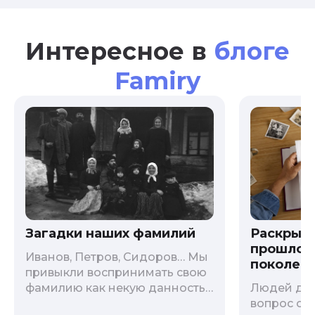
Интересное в
блоге
Famiry
Загадки наших фамилий
Раскрыв
прошлого
Иванов, Петров, Сидоров… Мы
поколени
привыкли воспринимать свою
фамилию как некую данность,
Людей дав
как цвет глаз или волос, и
вопрос о т