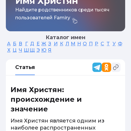
Имя Христян
Найдите родственников среди тысяч
пользователей Famiry
Каталог имен
А
Б
В
Г
Д
Е
Ж
З
И
К
Л
М
Н
О
П
Р
С
Т
У
Ф
Х
Ц
Ч
Ш
Щ
Э
Ю
Я
Статья
Имя Христян:
происхождение и
значение
Имя Христян является одним из
наиболее распространенных