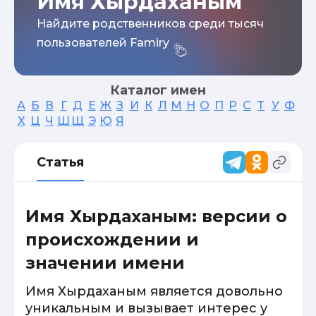
Имя Хырдаханым
Найдите родственников среди тысяч
пользователей Famiry
Каталог имен
А
Б
В
Г
Д
Е
Ж
З
И
К
Л
М
Н
О
П
Р
С
Т
У
Ф
Х
Ц
Ч
Ш
Щ
Э
Ю
Я
Статья
Имя Хырдаханым: версии о
происхождении и
значении имени
Имя Хырдаханым является довольно
уникальным и вызывает интерес у