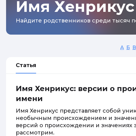
Имя Хенрикус
Найдите родственников среди тысяч п
А
Б
В
Статья
Имя Хенрикус: версии о пр
имени
Имя Хенрикус представляет собой уник
необычным происхождением и значени
версий о происхождении и значениях 
рассмотрим.