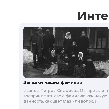
Инте
Загадки наших фамилий
Иванов, Петров, Сидоров… Мы привыкли
воспринимать свою фамилию как некую
данность, как цвет глаз или волос, и
редко кто из нас решается ее сменить.