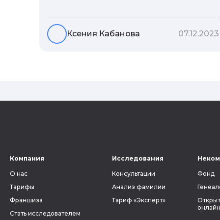
Но что скрывается за порой
неблагозвучной или, наоборот,
«дворянской» фамилией, и какие
Ксения Кабанова
07.12.2023
секреты она может раскрыть о судьбе
рода?
Компания
Исследования
Неком
О нас
Консультации
Фонд
Тарифы
Анализ фамилии
Генеал
Франшиза
Тариф «Эксперт»
Открыт
онлайн
Стать исследователем