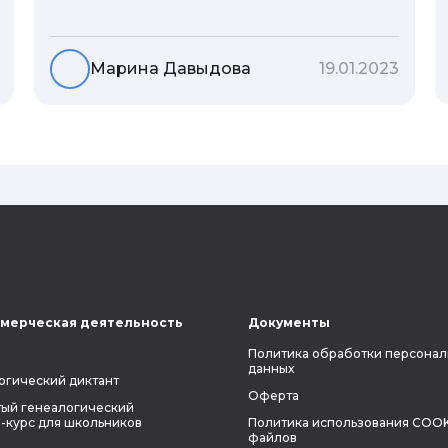
гены или воспитание и образование
человека. В астрологической практике
существует понятие геноскоп - влияние
Марина Давыдова
19.01.2023
семи поколений предков на судьбу
потомков. Пробуем разобраться, стоит
ли всецело ориентироваться на
наследственность.
мерческая деятельность
Документы
Политика обработки персонал
данных
огический диктант
Оферта
ый генеалогический
-курс для школьников
Политика использования COOK
файлов