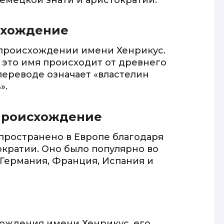
емецкой знати и аристократии.
схождение
 происхождении имени Хенрикус.
 это имя происходит от древнего
переводе означает «властелин
».
происхождение
пространено в Европе благодаря
кратии. Оно было популярно во
 Германия, Франция, Испания и
ождения имени Хенрикус, его