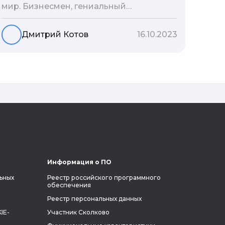
мир. Бизнесмен, гениальный
изобретатель и миллиардер, живой
прообраз экранного Железного
Дмитрий Котов
16.10.2023
человека — настоящий супергерой в
реальной жизни, создающий
электромобиль будущего и нацеленный
на колонизацию Марса. Мы решили
узнать побольше об одном из самых
влиятельных людей планеты и
поделиться с читателями блога фактами
из его биографии.
Информация о ПО
ьных
Реестр российского программного
обеспечения
Реестр персональных данных
IE-
Участник Сколково