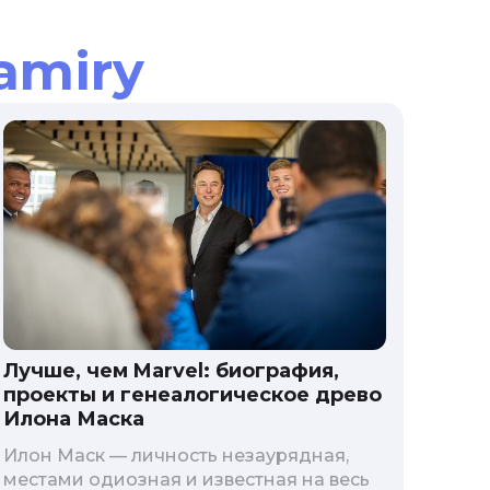
amiry
Лучше, чем Marvel: биография,
проекты и генеалогическое древо
Илона Маска
Илон Маск — личность незаурядная,
местами одиозная и известная на весь