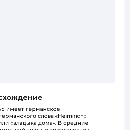
исхождение
ус имеет германское
ерманского слова «Heimirich»,
или «владыка дома». В средние