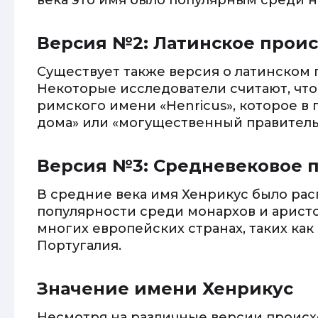
века это имя было популярным среди н
Версия №2: Латинское прои
Существует также версия о латинском
Некоторые исследователи считают, что
римского имени «Henricus», которое в 
дома» или «могущественный правитель
Версия №3: Средневековое 
В средние века имя Хенрикус было рас
популярности среди монархов и аристо
многих европейских странах, таких как
Португалия.
Значение имени Хенрикус
Несмотря на различные версии происх