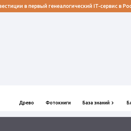
естиции в первый генеалогический IT-сервис в Ро
Древо
Фотокниги
База знаний
Б