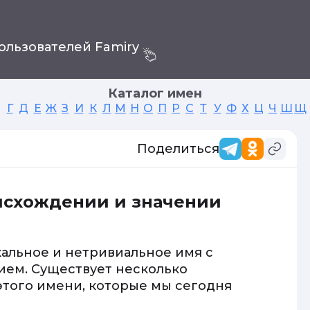
ользователей Famiry
Каталог имен
Г
Д
Е
Ж
З
И
К
Л
М
Н
О
П
Р
С
Т
У
Ф
Х
Ц
Ч
Ш
Щ
Поделиться
оисхождении и значении
альное и нетривиальное имя с
ем. Существует несколько
этого имени, которые мы сегодня