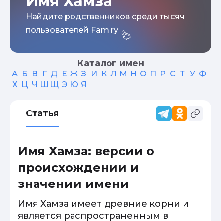
Имя Хамза
Найдите родственников среди тысяч
пользователей Famiry
Каталог имен
А
Б
В
Г
Д
Е
Ж
З
И
К
Л
М
Н
О
П
Р
С
Т
У
Ф
Х
Ц
Ч
Ш
Щ
Э
Ю
Я
Статья
Имя Хамза: версии о
происхождении и
значении имени
Имя Хамза имеет древние корни и
является распространенным в