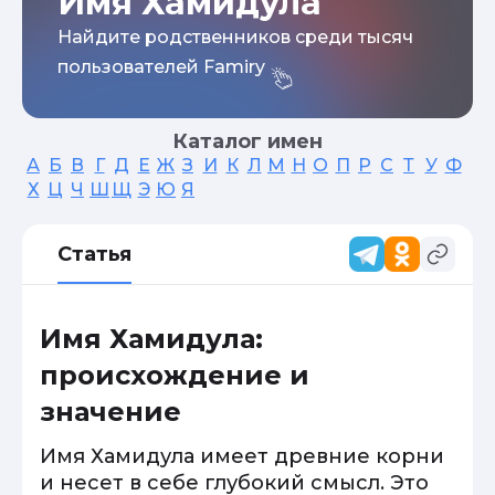
Имя Хамидула
Найдите родственников среди тысяч
пользователей Famiry
Каталог имен
А
Б
В
Г
Д
Е
Ж
З
И
К
Л
М
Н
О
П
Р
С
Т
У
Ф
Х
Ц
Ч
Ш
Щ
Э
Ю
Я
Статья
Имя Хамидула:
происхождение и
значение
Имя Хамидула имеет древние корни
и несет в себе глубокий смысл. Это