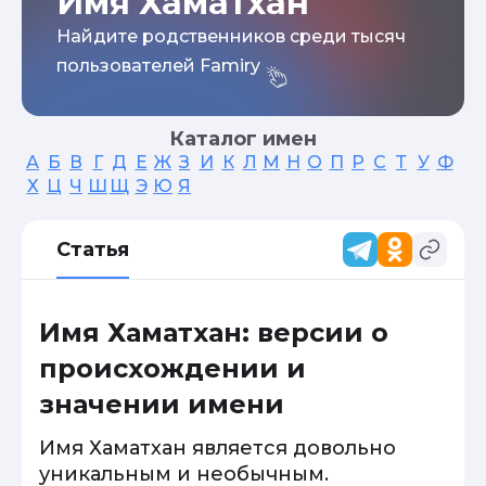
Имя Хаматхан
Найдите родственников среди тысяч
пользователей Famiry
Каталог имен
А
Б
В
Г
Д
Е
Ж
З
И
К
Л
М
Н
О
П
Р
С
Т
У
Ф
Х
Ц
Ч
Ш
Щ
Э
Ю
Я
Статья
Имя Хаматхан: версии о
происхождении и
значении имени
Имя Хаматхан является довольно
уникальным и необычным.