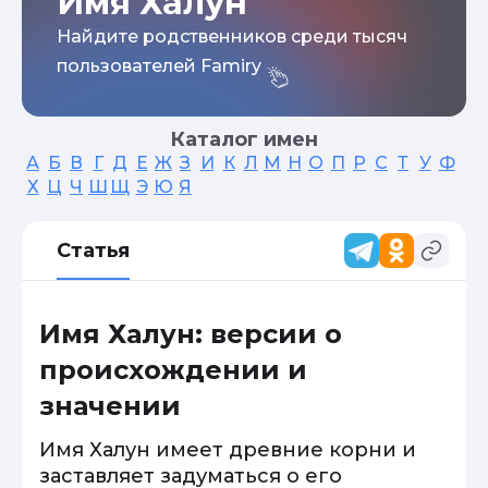
Имя Халун
Найдите родственников среди тысяч
пользователей Famiry
Каталог имен
А
Б
В
Г
Д
Е
Ж
З
И
К
Л
М
Н
О
П
Р
С
Т
У
Ф
Х
Ц
Ч
Ш
Щ
Э
Ю
Я
Статья
Имя Халун: версии о
происхождении и
значении
Имя Халун имеет древние корни и
заставляет задуматься о его