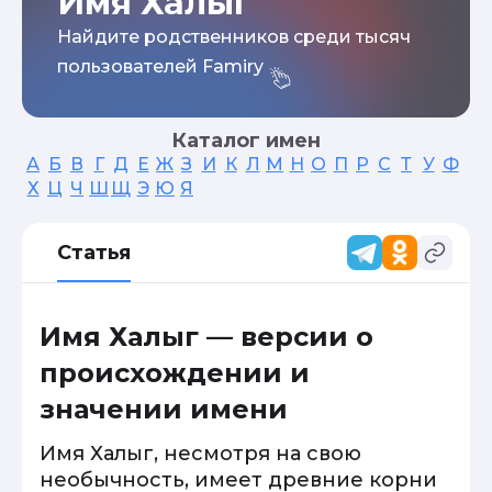
Имя Халыг
Найдите родственников среди тысяч
пользователей Famiry
Каталог имен
А
Б
В
Г
Д
Е
Ж
З
И
К
Л
М
Н
О
П
Р
С
Т
У
Ф
Х
Ц
Ч
Ш
Щ
Э
Ю
Я
Статья
Имя Халыг — версии о
происхождении и
значении имени
Имя Халыг, несмотря на свою
необычность, имеет древние корни