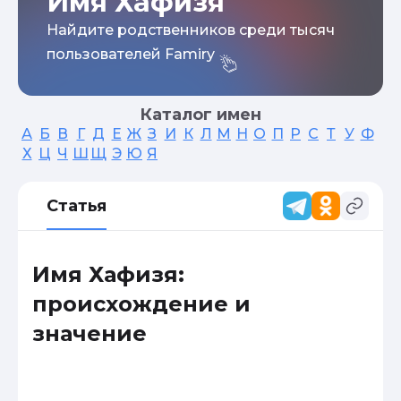
Имя Хафизя
Найдите родственников среди тысяч
пользователей Famiry
Каталог имен
А
Б
В
Г
Д
Е
Ж
З
И
К
Л
М
Н
О
П
Р
С
Т
У
Ф
Х
Ц
Ч
Ш
Щ
Э
Ю
Я
Статья
Имя Хафизя:
происхождение и
значение