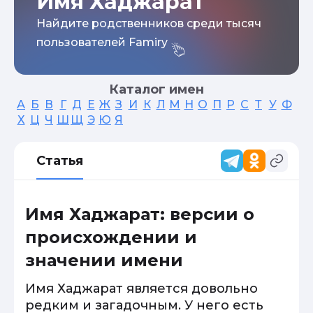
Имя Хаджарат
Найдите родственников среди тысяч
пользователей Famiry
Каталог имен
А
Б
В
Г
Д
Е
Ж
З
И
К
Л
М
Н
О
П
Р
С
Т
У
Ф
Х
Ц
Ч
Ш
Щ
Э
Ю
Я
Статья
Имя Хаджарат: версии о
происхождении и
значении имени
Имя Хаджарат является довольно
редким и загадочным. У него есть