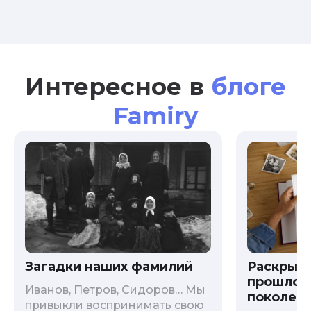
Интересное в
блоге
Famiry
Загадки наших фамилий
Раскрыв
прошлого
Иванов, Петров, Сидоров… Мы
поколени
привыкли воспринимать свою