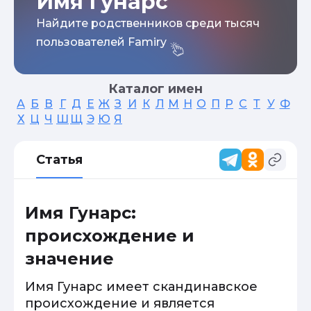
Имя Гунарс
Найдите родственников среди тысяч
пользователей Famiry
Каталог имен
А
Б
В
Г
Д
Е
Ж
З
И
К
Л
М
Н
О
П
Р
С
Т
У
Ф
Х
Ц
Ч
Ш
Щ
Э
Ю
Я
Статья
Имя Гунарс:
происхождение и
значение
Имя Гунарс имеет скандинавское
происхождение и является