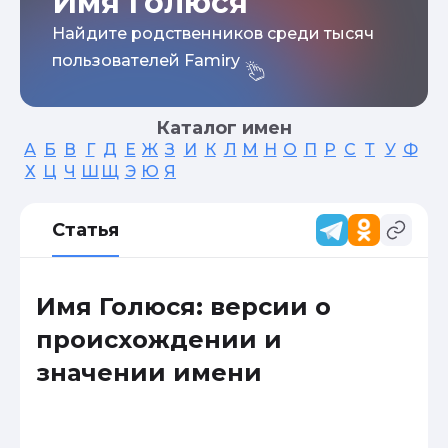
Имя Голюся
Найдите родственников среди тысяч
пользователей Famiry
Каталог имен
А
Б
В
Г
Д
Е
Ж
З
И
К
Л
М
Н
О
П
Р
С
Т
У
Ф
Х
Ц
Ч
Ш
Щ
Э
Ю
Я
Статья
Имя Голюся: версии о
происхождении и
значении имени