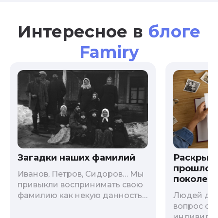
Интересное в
блоге
Famiry
Загадки наших фамилий
Раскрыв
прошлого
Иванов, Петров, Сидоров… Мы
поколени
привыкли воспринимать свою
фамилию как некую данность,
Людей дав
как цвет глаз или волос, и
вопрос о т
редко кто из нас решается ее
индивиду