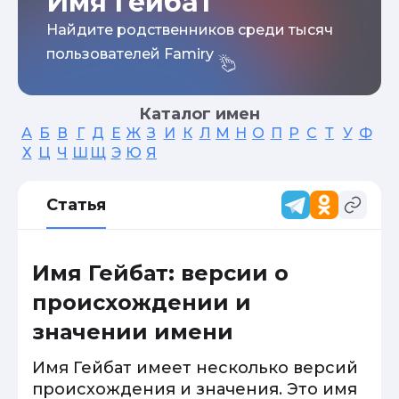
Имя Гейбат
Найдите родственников среди тысяч
пользователей Famiry
Каталог имен
А
Б
В
Г
Д
Е
Ж
З
И
К
Л
М
Н
О
П
Р
С
Т
У
Ф
Х
Ц
Ч
Ш
Щ
Э
Ю
Я
Статья
Имя Гейбат: версии о
происхождении и
значении имени
Имя Гейбат имеет несколько версий
происхождения и значения. Это имя