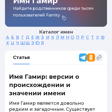
Имя Гамир
Найдите родственников среди тысяч
пользователей Famiry
Каталог имен
А
Б
В
Г
Д
Е
Ж
З
И
К
Л
М
Н
О
П
Р
С
Т
У
Ф
Х
Ц
Ч
Ш
Щ
Э
Ю
Я
Статья
Имя Гамир: версии о
происхождении и
значении имени
Имя Гамир является довольно
редким и загадочным. Существует