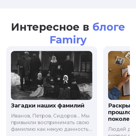
Интересное в
блоге
Famiry
Загадки наших фамилий
Раскрыв
прошлого
Иванов, Петров, Сидоров… Мы
поколени
привыкли воспринимать свою
фамилию как некую данность,
Людей дав
как цвет глаз или волос, и
вопрос о т