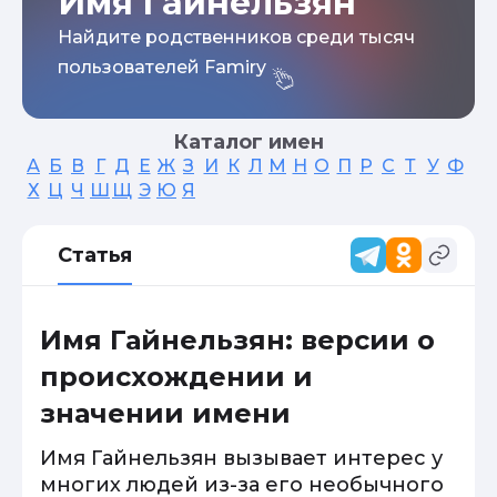
Имя Гайнельзян
Найдите родственников среди тысяч
пользователей Famiry
Каталог имен
А
Б
В
Г
Д
Е
Ж
З
И
К
Л
М
Н
О
П
Р
С
Т
У
Ф
Х
Ц
Ч
Ш
Щ
Э
Ю
Я
Статья
Имя Гайнельзян: версии о
происхождении и
значении имени
Имя Гайнельзян вызывает интерес у
многих людей из-за его необычного