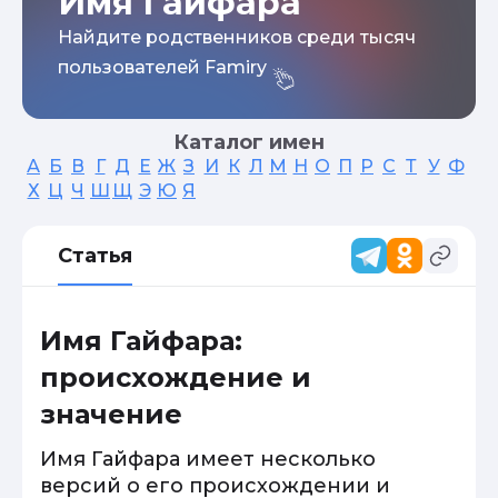
Имя Гайфара
Найдите родственников среди тысяч
пользователей Famiry
Каталог имен
А
Б
В
Г
Д
Е
Ж
З
И
К
Л
М
Н
О
П
Р
С
Т
У
Ф
Х
Ц
Ч
Ш
Щ
Э
Ю
Я
Статья
Имя Гайфара:
происхождение и
значение
Имя Гайфара имеет несколько
версий о его происхождении и