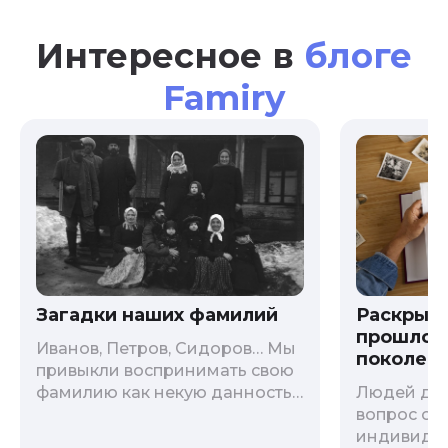
Интересное в
блоге
Famiry
Загадки наших фамилий
Раскрыв
прошлого
Иванов, Петров, Сидоров… Мы
поколени
привыкли воспринимать свою
фамилию как некую данность,
Людей дав
как цвет глаз или волос, и
вопрос о т
редко кто из нас решается ее
индивиду