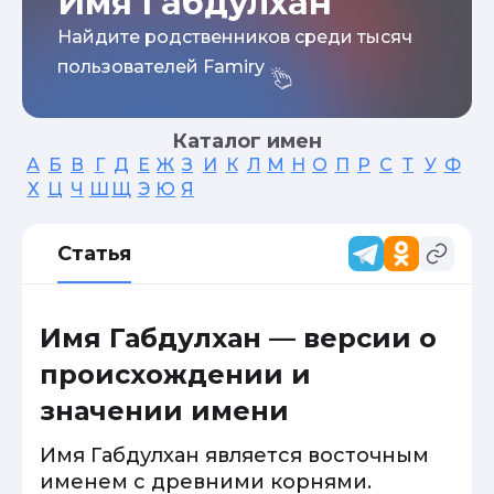
Имя Габдулхан
Найдите родственников среди тысяч
пользователей Famiry
Каталог имен
А
Б
В
Г
Д
Е
Ж
З
И
К
Л
М
Н
О
П
Р
С
Т
У
Ф
Х
Ц
Ч
Ш
Щ
Э
Ю
Я
Статья
Имя Габдулхан — версии о
происхождении и
значении имени
Имя Габдулхан является восточным
именем с древними корнями.