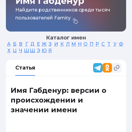
Имя Габденур
Найдите родственников среди тысяч
пользователей Famiry
Каталог имен
А
Б
В
Г
Д
Е
Ж
З
И
К
Л
М
Н
О
П
Р
С
Т
У
Ф
Х
Ц
Ч
Ш
Щ
Э
Ю
Я
Статья
Имя Габденур: версии о
происхождении и
значении имени