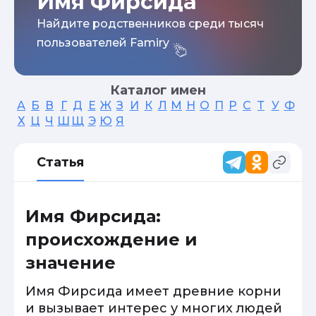
Имя Фирсида
Найдите родственников среди тысяч
пользователей Famiry
Каталог имен
А
Б
В
Г
Д
Е
Ж
З
И
К
Л
М
Н
О
П
Р
С
Т
У
Ф
Х
Ц
Ч
Ш
Щ
Э
Ю
Я
Статья
Имя Фирсида:
происхождение и
значение
Имя Фирсида имеет древние корни
и вызывает интерес у многих людей