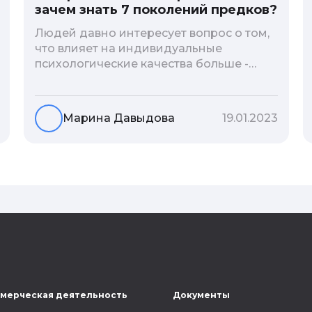
зачем знать 7 поколений предков?
Людей давно интересует вопрос о том,
что влияет на индивидуальные
психологические качества больше -
гены или воспитание и образование
человека. В астрологической практике
существует понятие геноскоп - влияние
Марина Давыдова
19.01.2023
семи поколений предков на судьбу
потомков. Пробуем разобраться, стоит
ли всецело ориентироваться на
наследственность.
мерческая деятельность
Документы