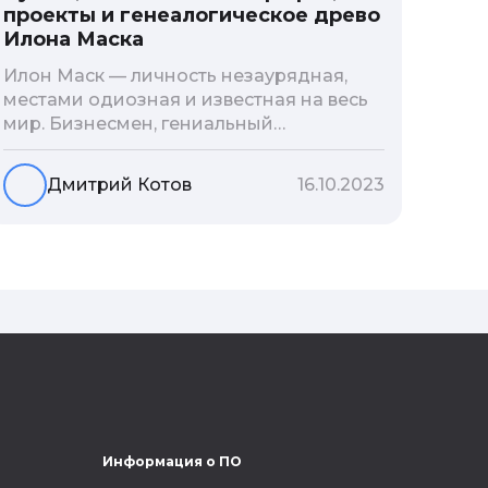
проекты и генеалогическое древо
Илона Маска
Илон Маск — личность незаурядная,
местами одиозная и известная на весь
мир. Бизнесмен, гениальный
изобретатель и миллиардер, живой
прообраз экранного Железного
Дмитрий Котов
16.10.2023
человека — настоящий супергерой в
реальной жизни, создающий
электромобиль будущего и нацеленный
на колонизацию Марса. Мы решили
узнать побольше об одном из самых
влиятельных людей планеты и
поделиться с читателями блога фактами
из его биографии.
Информация о ПО