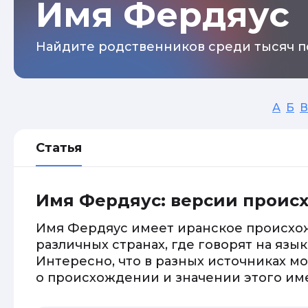
Имя Фердяус
Найдите родственников среди тысяч п
А
Б
В
Статья
Имя Фердяус: версии проис
Имя Фердяус имеет иранское происхож
различных странах, где говорят на язы
Интересно, что в разных источниках м
о происхождении и значении этого им