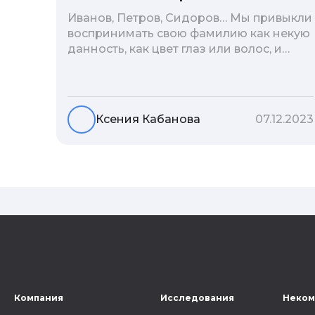
Иванов, Петров, Сидоров… Мы привыкли
воспринимать свою фамилию как некую
данность, как цвет глаз или волос, и
редко кто из нас решается ее сменить.
Но что скрывается за порой
неблагозвучной или, наоборот,
«дворянской» фамилией, и какие
Ксения Кабанова
07.12.2023
секреты она может раскрыть о судьбе
рода?
Компания
Исследования
Неком