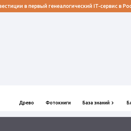
естиции в первый генеалогический IT-сервис в Ро
Древо
Фотокниги
База знаний
Б