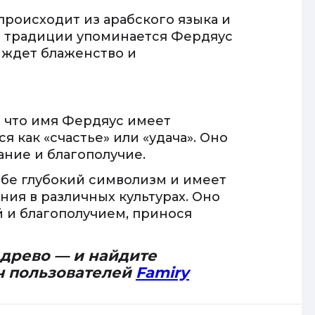
происходит из арабского языка и
ой традиции упоминается Фердяус
е ждет блаженство и
 что имя Фердяус имеет
 как «счастье» или «удача». Оно
ние и благополучие.
ебе глубокий символизм и имеет
ия в различных культурах. Оно
й и благополучием, принося
 древо — и найдите
ч пользователей
Famiry