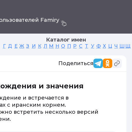
ользователей Famiry
Каталог имен
Г
Д
Е
Ж
З
И
К
Л
М
Н
О
П
Р
С
Т
У
Ф
Х
Ц
Ч
Ш
Щ
Поделиться
хождения и значения
дение и встречается в
ках с иранским корнем.
ожно встретить несколько версий
ени.