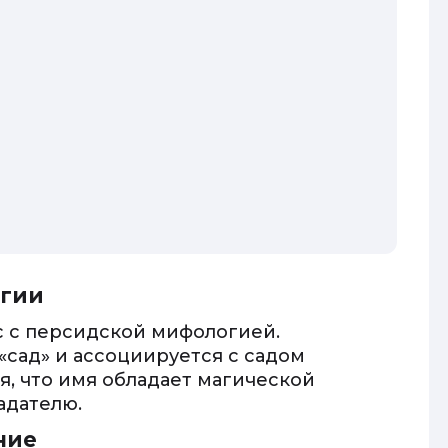
огии
с с персидской мифологией.
«сад» и ассоциируется с садом
я, что имя обладает магической
адателю.
ние