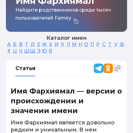
Имя Фархиямал
Найдите родственников среди тысяч
пользователей Famiry
Каталог имен
А
Б
В
Г
Д
Е
Ж
З
И
К
Л
М
Н
О
П
Р
С
Т
У
Ф
Х
Ц
Ч
Ш
Щ
Э
Ю
Я
Статья
Имя Фархиямал — версии о
происхождении и
значении имени
Имя Фархиямал является довольно
редким и уникальным. В нем