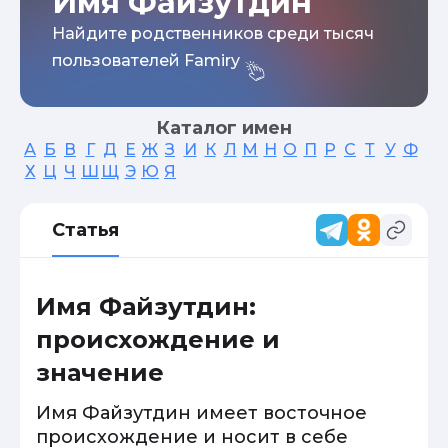
Имя Файзутдин
Найдите родственников среди тысяч
пользователей Famiry
Каталог имен
А
Б
В
Г
Д
Е
Ж
З
И
К
Л
М
Н
О
П
Р
С
Т
У
Ф
Х
Ц
Ч
Ш
Щ
Э
Ю
Я
Статья
Имя Файзутдин:
происхождение и
значение
Имя Файзутдин имеет восточное
происхождение и носит в себе