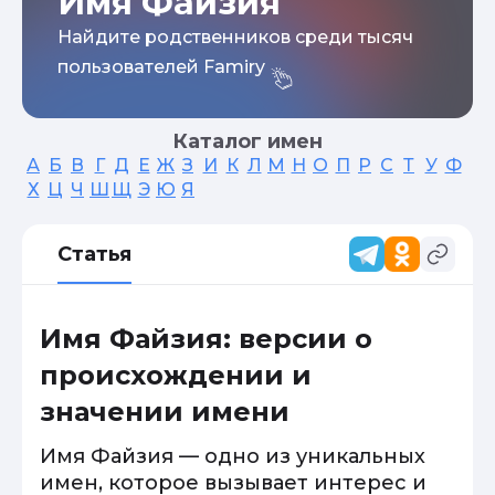
Имя Файзия
Найдите родственников среди тысяч
пользователей Famiry
Каталог имен
А
Б
В
Г
Д
Е
Ж
З
И
К
Л
М
Н
О
П
Р
С
Т
У
Ф
Х
Ц
Ч
Ш
Щ
Э
Ю
Я
Статья
Имя Файзия: версии о
происхождении и
значении имени
Имя Файзия — одно из уникальных
имен, которое вызывает интерес и