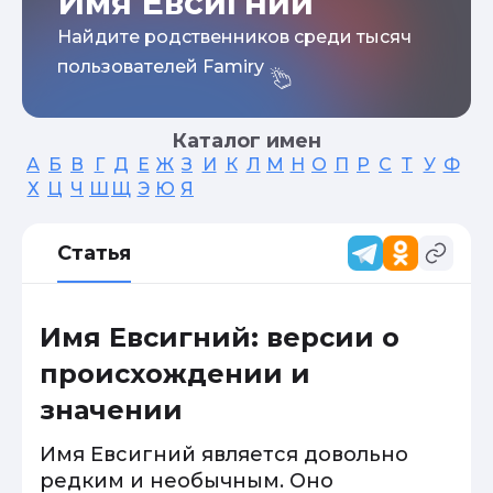
Имя Евсигний
Найдите родственников среди тысяч
пользователей Famiry
Каталог имен
А
Б
В
Г
Д
Е
Ж
З
И
К
Л
М
Н
О
П
Р
С
Т
У
Ф
Х
Ц
Ч
Ш
Щ
Э
Ю
Я
Статья
Имя Евсигний: версии о
происхождении и
значении
Имя Евсигний является довольно
редким и необычным. Оно