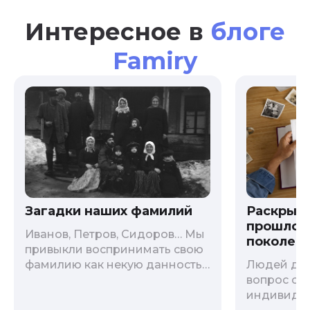
Интересное в
блоге
Famiry
Загадки наших фамилий
Раскрыв
прошлого
Иванов, Петров, Сидоров… Мы
поколени
привыкли воспринимать свою
фамилию как некую данность,
Людей дав
как цвет глаз или волос, и
вопрос о т
редко кто из нас решается ее
индивиду