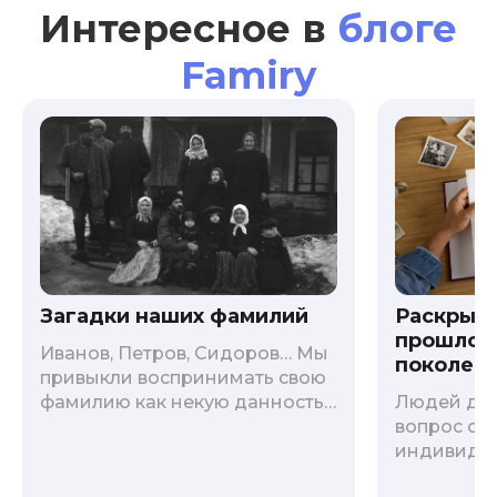
Интересное в
блоге
Famiry
Загадки наших фамилий
Раскрыв
прошлого
Иванов, Петров, Сидоров… Мы
поколени
привыкли воспринимать свою
фамилию как некую данность,
Людей дав
как цвет глаз или волос, и
вопрос о т
редко кто из нас решается ее
индивиду
сменить. Но что скрывается за
психологи