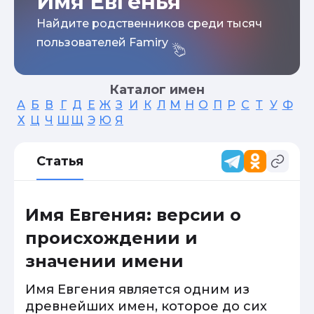
Имя Евгенья
Найдите родственников среди тысяч
пользователей Famiry
Каталог имен
А
Б
В
Г
Д
Е
Ж
З
И
К
Л
М
Н
О
П
Р
С
Т
У
Ф
Х
Ц
Ч
Ш
Щ
Э
Ю
Я
Статья
Имя Евгения: версии о
происхождении и
значении имени
Имя Евгения является одним из
древнейших имен, которое до сих