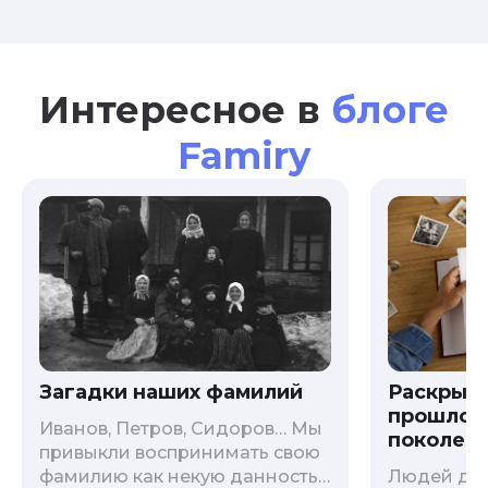
Интересное в
блоге
Famiry
Загадки наших фамилий
Раскрыв
прошлого
Иванов, Петров, Сидоров… Мы
поколени
привыкли воспринимать свою
фамилию как некую данность,
Людей дав