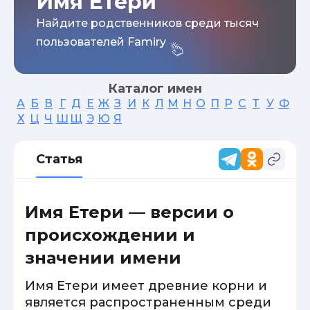
Имя Етери
Найдите родственников среди тысяч
пользователей Famiry
Каталог имен
А
Б
В
Г
Д
Е
Ж
З
И
К
Л
М
Н
О
П
Р
С
Т
У
Ф
Х
Ц
Ч
Ш
Щ
Э
Ю
Я
Статья
Имя Етери — версии о
происхождении и
значении имени
Имя Етери имеет древние корни и
является распространенным среди