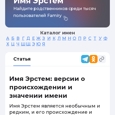
Имя Эрстем
Найдите родственников среди тысяч
пользователей Famiry
Каталог имен
А
Б
В
Г
Д
Е
Ж
З
И
К
Л
М
Н
О
П
Р
С
Т
У
Ф
Х
Ц
Ч
Ш
Щ
Э
Ю
Я
Статья
Имя Эрстем: версии о
происхождении и
значении имени
Имя Эрстем является необычным и
редким, и его происхождение и