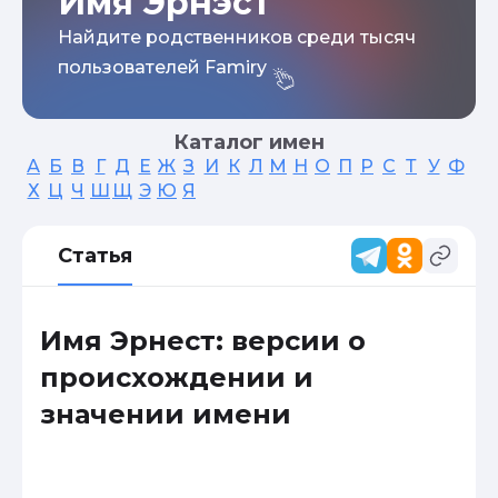
Имя Эрнэст
Найдите родственников среди тысяч
пользователей Famiry
Каталог имен
А
Б
В
Г
Д
Е
Ж
З
И
К
Л
М
Н
О
П
Р
С
Т
У
Ф
Х
Ц
Ч
Ш
Щ
Э
Ю
Я
Статья
Имя Эрнест: версии о
происхождении и
значении имени