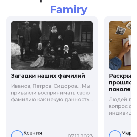
Famiry
Загадки наших фамилий
Раскрыв
прошлого
Иванов, Петров, Сидоров… Мы
поколени
привыкли воспринимать свою
фамилию как некую данность,
Людей дав
как цвет глаз или волос, и
вопрос о т
редко кто из нас решается ее
индивиду
сменить. Но что скрывается за
психологи
порой неблагозвучной или,
больше - 
Ксения
Мари
наоборот, «дворянской»
и образов
07.12.2023