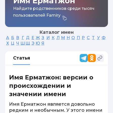
Имя Ерматжон
Найдите родственников среди тысяч
пользователей Famiry
Каталог имен
А
Б
В
Г
Д
Е
Ж
З
И
К
Л
М
Н
О
П
Р
С
Т
У
Ф
Х
Ц
Ч
Ш
Щ
Э
Ю
Я
Статья
Имя Ерматжон: версии о
происхождении и
значении имени
Имя Ерматжон является довольно
редким и необычным. У этого имени