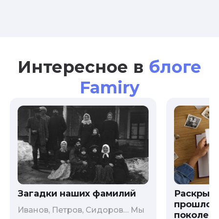
Интересное в
блоге
Famiry
Загадки наших фамилий
Раскрыв
прошлого
Иванов, Петров, Сидоров… Мы
поколени