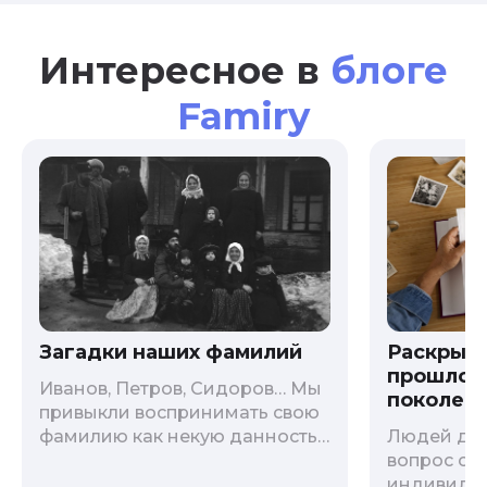
Интересное в
блоге
Famiry
Загадки наших фамилий
Раскрыв
прошлого
Иванов, Петров, Сидоров… Мы
поколени
привыкли воспринимать свою
фамилию как некую данность,
Людей дав
как цвет глаз или волос, и
вопрос о т
редко кто из нас решается ее
индивиду