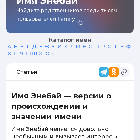
Имя Энебай
Найдите родственников среди тысяч
пользователей Famiry
Каталог имен
А
Б
В
Г
Д
Е
Ж
З
И
К
Л
М
Н
О
П
Р
С
Т
У
Ф
Х
Ц
Ч
Ш
Щ
Э
Ю
Я
Статья
Имя Энебай — версии о
происхождении и
значении имени
Имя Энебай является довольно
необычным и вызывает интерес к