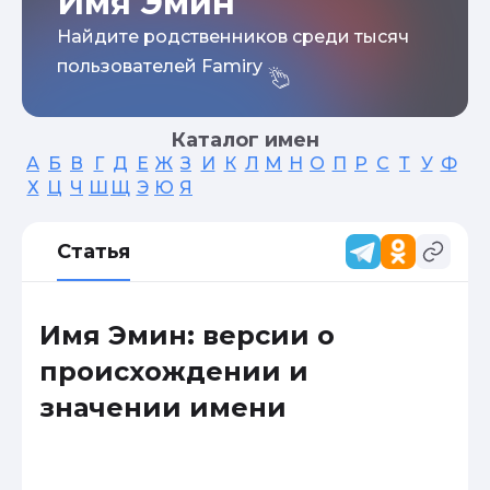
Имя Эмин
Найдите родственников среди тысяч
пользователей Famiry
Каталог имен
А
Б
В
Г
Д
Е
Ж
З
И
К
Л
М
Н
О
П
Р
С
Т
У
Ф
Х
Ц
Ч
Ш
Щ
Э
Ю
Я
Статья
Имя Эмин: версии о
происхождении и
значении имени