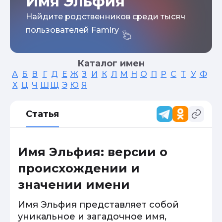
Имя Эльфия
Найдите родственников среди тысяч
пользователей Famiry
Каталог имен
А
Б
В
Г
Д
Е
Ж
З
И
К
Л
М
Н
О
П
Р
С
Т
У
Ф
Х
Ц
Ч
Ш
Щ
Э
Ю
Я
Статья
Имя Эльфия: версии о
происхождении и
значении имени
Имя Эльфия представляет собой
уникальное и загадочное имя,