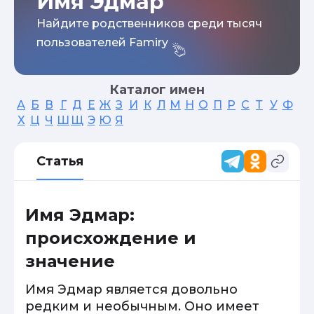
Имя Эдмар
Найдите родственников среди тысяч
пользователей Famiry
Каталог имен
А
Б
В
Г
Д
Е
Ж
З
И
К
Л
М
Н
О
П
Р
С
Т
У
Ф
Х
Ц
Ч
Ш
Щ
Э
Ю
Я
Статья
Имя Эдмар:
происхождение и
значение
Имя Эдмар является довольно
редким и необычным. Оно имеет