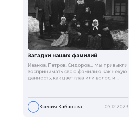
Загадки наших фамилий
Иванов, Петров, Сидоров… Мы привыкли
воспринимать свою фамилию как некую
данность, как цвет глаз или волос, и
редко кто из нас решается ее сменить.
Но что скрывается за порой
неблагозвучной или, наоборот,
«дворянской» фамилией, и какие
Ксения Кабанова
07.12.2023
секреты она может раскрыть о судьбе
рода?