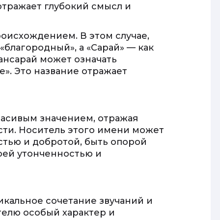
отражает глубокий смысл и
роисхождением. В этом случае,
«благородный», а «Сарай» — как
жансарай может означать
». Это название отражает
расивым значением, отражая
сти. Носитель этого имени может
тью и добротой, быть опорой
оей утонченностью и
икальное сочетание звучаний и
телю особый характер и