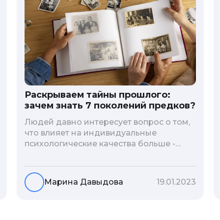
Раскрываем тайны прошлого:
зачем знать 7 поколений предков?
Людей давно интересует вопрос о том,
что влияет на индивидуальные
психологические качества больше -
гены или воспитание и образование
человека. В астрологической практике
существует понятие геноскоп - влияние
Марина Давыдова
19.01.2023
семи поколений предков на судьбу
потомков. Пробуем разобраться, стоит
ли всецело ориентироваться на
наследственность.