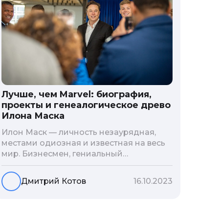
Лучше, чем Marvel: биография,
проекты и генеалогическое древо
Илона Маска
Илон Маск — личность незаурядная,
местами одиозная и известная на весь
мир. Бизнесмен, гениальный
изобретатель и миллиардер, живой
прообраз экранного Железного
Дмитрий Котов
16.10.2023
человека — настоящий супергерой в
реальной жизни, создающий
электромобиль будущего и нацеленный
на колонизацию Марса. Мы решили