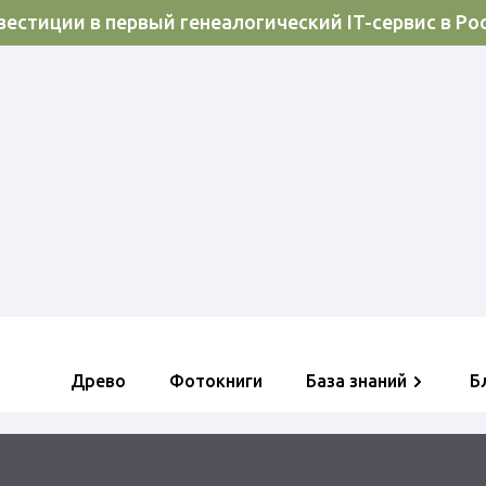
естиции в первый генеалогический IT-сервис в Ро
Древо
Фотокниги
База знаний
Б