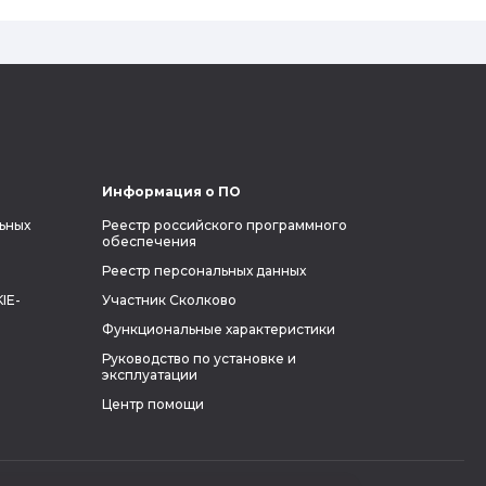
узнать побольше об одном из самых
влиятельных людей планеты и
поделиться с читателями блога фактами
из его биографии.
Информация о ПО
ьных
Реестр российского программного
обеспечения
Реестр персональных данных
IE-
Участник Сколково
Функциональные характеристики
Руководство по установке и
эксплуатации
Центр помощи