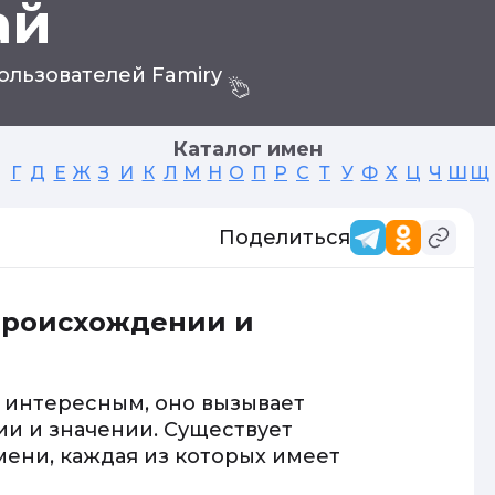
ай
ользователей Famiry
Каталог имен
Г
Д
Е
Ж
З
И
К
Л
М
Н
О
П
Р
С
Т
У
Ф
Х
Ц
Ч
Ш
Щ
Поделиться
происхождении и
 интересным, оно вызывает
ии и значении. Существует
ени, каждая из которых имеет