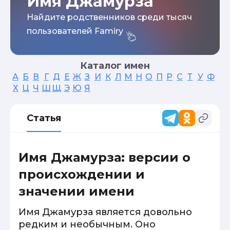
Имя Джамурза
Найдите родственников среди тысяч
пользователей Famiry
Каталог имен
А
Б
В
Г
Д
Е
Ж
З
И
К
Л
М
Н
О
П
Р
С
Т
У
Ф
Х
Ц
Ч
Ш
Щ
Э
Ю
Я
Статья
Имя Джамурза: версии о
происхождении и
значении имени
Имя Джамурза является довольно
редким и необычным. Оно