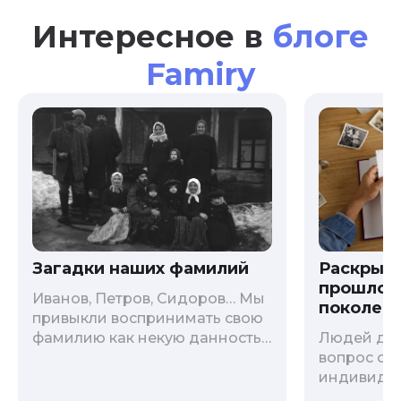
Интересное в
блоге
Famiry
Загадки наших фамилий
Раскрыв
прошлого
Иванов, Петров, Сидоров… Мы
поколени
привыкли воспринимать свою
фамилию как некую данность,
Людей дав
как цвет глаз или волос, и
вопрос о т
редко кто из нас решается ее
индивиду
сменить. Но что скрывается за
психологи