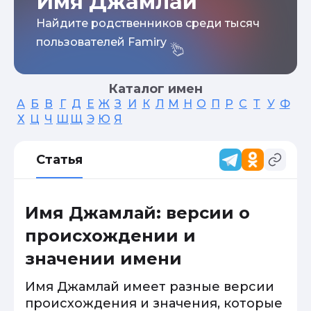
Имя Джамлай
Найдите родственников среди тысяч
пользователей Famiry
Каталог имен
А
Б
В
Г
Д
Е
Ж
З
И
К
Л
М
Н
О
П
Р
С
Т
У
Ф
Х
Ц
Ч
Ш
Щ
Э
Ю
Я
Статья
Имя Джамлай: версии о
происхождении и
значении имени
Имя Джамлай имеет разные версии
происхождения и значения, которые