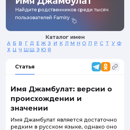
Имя Джамбулат
Найдите родственников среди тысяч
пользователей Famiry
Каталог имен
А
Б
В
Г
Д
Е
Ж
З
И
К
Л
М
Н
О
П
Р
С
Т
У
Ф
Х
Ц
Ч
Ш
Щ
Э
Ю
Я
Статья
Имя Джамбулат: версии о
происхождении и
значении
Имя Джамбулат является достаточно
редким в русском языке, однако оно