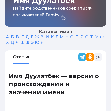
Имя Дуулатбек
Найдите родственников среди тысяч
пользователей Famiry
Каталог имен
А
Б
В
Г
Д
Е
Ж
З
И
К
Л
М
Н
О
П
Р
С
Т
У
Ф
Х
Ц
Ч
Ш
Щ
Э
Ю
Я
Статья
Имя Дуулатбек — версии о
происхождении и
значении имени