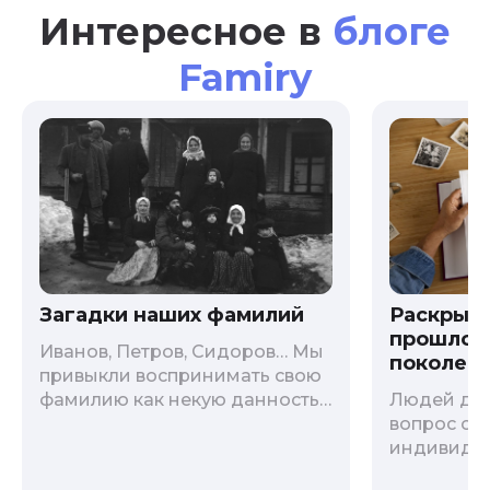
Интересное в
блоге
Famiry
Загадки наших фамилий
Раскрыв
прошлого
Иванов, Петров, Сидоров… Мы
поколени
привыкли воспринимать свою
фамилию как некую данность,
Людей дав
как цвет глаз или волос, и
вопрос о т
редко кто из нас решается ее
индивиду
сменить. Но что скрывается за
психологи