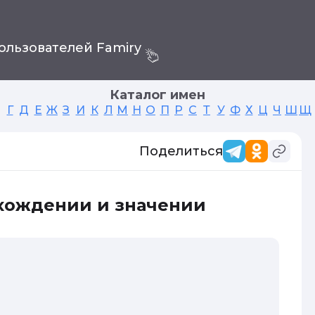
ользователей Famiry
Каталог имен
Г
Д
Е
Ж
З
И
К
Л
М
Н
О
П
Р
С
Т
У
Ф
Х
Ц
Ч
Ш
Щ
Поделиться
схождении и значении