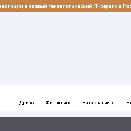
естиции в первый генеалогический IT-сервис в Ро
Древо
Фотокниги
База знаний
Б