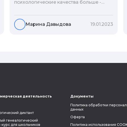
психологические качества больше -
гены или воспитание и образование
человека. В астрологической практике
существует понятие геноскоп - влияние
Марина Давыдова
19.01.2023
семи поколений предков на судьбу
потомков. Пробуем разобраться, стоит
ли всецело ориентироваться на
наследственность.
мерческая деятельность
Документы
Политика обработки персонал
данных
огический диктант
Оферта
ый генеалогический
-курс для школьников
Политика использования COOK