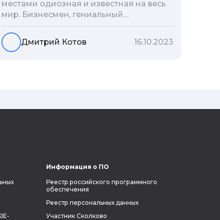
местами одиозная и известная на весь
мир. Бизнесмен, гениальный
изобретатель и миллиардер, живой
прообраз экранного Железного
Дмитрий Котов
16.10.2023
человека — настоящий супергерой в
реальной жизни, создающий
электромобиль будущего и нацеленный
на колонизацию Марса. Мы решили
узнать побольше об одном из самых
влиятельных людей планеты и
поделиться с читателями блога фактами
из его биографии.
Информация о ПО
ьных
Реестр российского программного
обеспечения
Реестр персональных данных
IE-
Участник Сколково