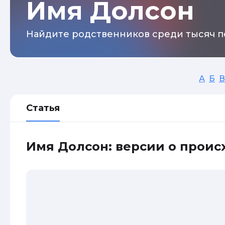
Имя Долсон
Найдите родственников среди тысяч п
А
Б
В
Статья
Имя Долсон: версии о прои