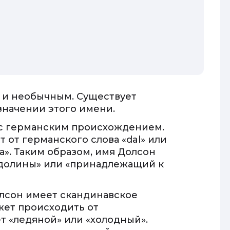
 и необычным. Существует
значении этого имени.
 с германским происхождением.
 от германского слова «dal» или
на». Таким образом, имя Долсон
 долины» или «принадлежащий к
олсон имеет скандинавское
жет происходить от
ет «ледяной» или «холодный».