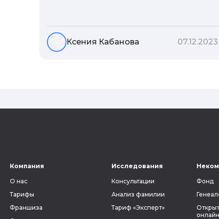
редко кто из нас решается ее сменить.
Но что скрывается за порой
неблагозвучной или, наоборот,
«дворянской» фамилией, и какие
Ксения Кабанова
07.12.2023
секреты она может раскрыть о судьбе
рода?
Компания
Исследования
Неком
О нас
Консультации
Фонд
Тарифы
Анализ фамилии
Генеал
Франшиза
Тариф «Эксперт»
Открыт
онлайн