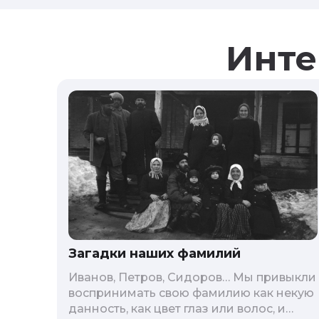
Инте
Загадки наших фамилий
Иванов, Петров, Сидоров… Мы привыкли
воспринимать свою фамилию как некую
данность, как цвет глаз или волос, и