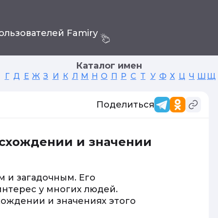
ользователей Famiry
Каталог имен
Г
Д
Е
Ж
З
И
К
Л
М
Н
О
П
Р
С
Т
У
Ф
Х
Ц
Ч
Ш
Щ
Поделиться
исхождении и значении
 и загадочным. Его
нтерес у многих людей.
хождении и значениях этого