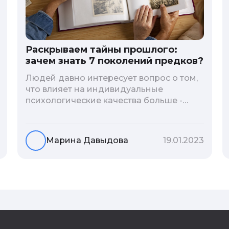
Раскрываем тайны прошлого:
зачем знать 7 поколений предков?
Людей давно интересует вопрос о том,
что влияет на индивидуальные
психологические качества больше -
гены или воспитание и образование
человека. В астрологической практике
существует понятие геноскоп - влияние
Марина Давыдова
19.01.2023
семи поколений предков на судьбу
потомков. Пробуем разобраться, стоит
ли всецело ориентироваться на
наследственность.