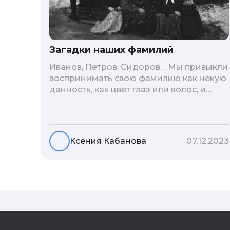
Загадки наших фамилий
Иванов, Петров, Сидоров… Мы привыкли
воспринимать свою фамилию как некую
данность, как цвет глаз или волос, и
редко кто из нас решается ее сменить.
Но что скрывается за порой
неблагозвучной или, наоборот,
«дворянской» фамилией, и какие
Ксения Кабанова
07.12.2023
секреты она может раскрыть о судьбе
рода?