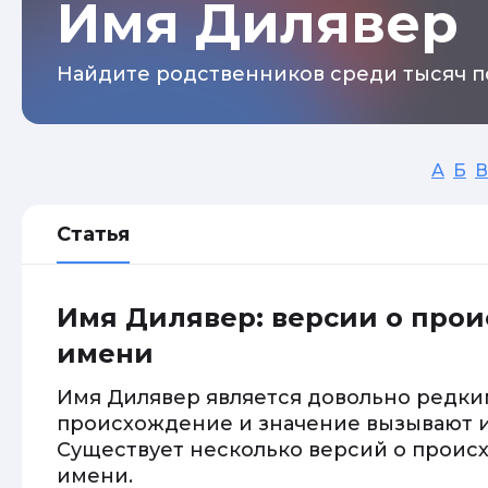
Имя Дилявер
Найдите родственников среди тысяч п
А
Б
В
Статья
Имя Дилявер: версии о про
имени
Имя Дилявер является довольно редким
происхождение и значение вызывают и
Существует несколько версий о проис
имени.