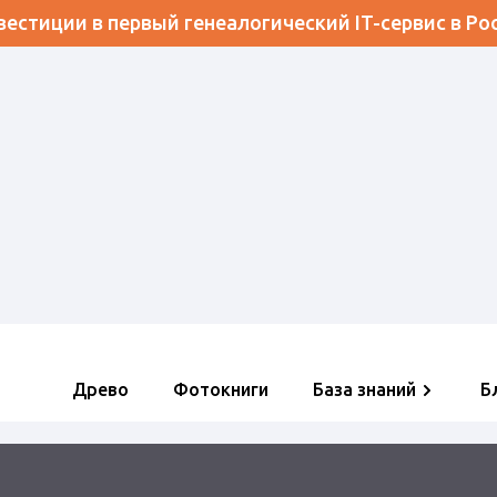
естиции в первый генеалогический IT-сервис в Ро
Древо
Фотокниги
База знаний
Б