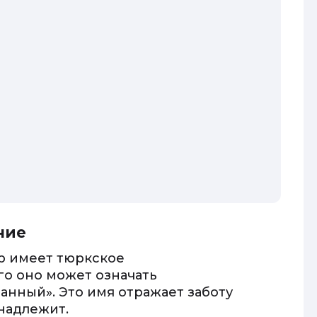
ние
р имеет тюркское
го оно может означать
нный». Это имя отражает заботу
инадлежит.