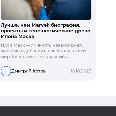
Лучше, чем Marvel: биография,
проекты и генеалогическое древо
Илона Маска
Илон Маск — личность незаурядная,
местами одиозная и известная на весь
мир. Бизнесмен, гениальный
изобретатель и миллиардер, живой
прообраз экранного Железного
Дмитрий Котов
16.10.2023
человека — настоящий супергерой в
реальной жизни, создающий
электромобиль будущего и нацеленный
на колонизацию Марса. Мы решили
узнать побольше об одном из самых
влиятельных людей планеты и
поделиться с читателями блога фактами
из его биографии.