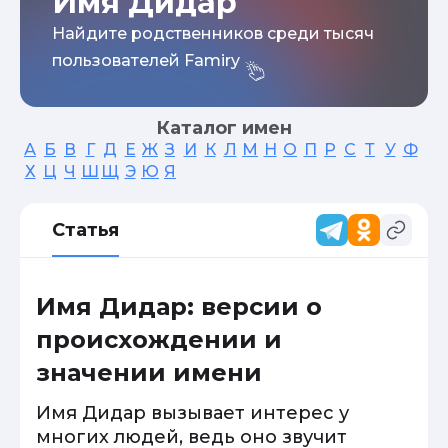
Имя Дидар
Найдите родственников среди тысяч
пользователей Famiry
Каталог имен
А
Б
В
Г
Д
Е
Ж
З
И
К
Л
М
Н
О
П
Р
С
Т
У
Ф
Х
Ц
Ч
Ш
Щ
Э
Ю
Я
Статья
Имя Дидар: версии о
происхождении и
значении имени
Имя Дидар вызывает интерес у
многих людей, ведь оно звучит