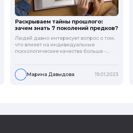
Раскрываем тайны прошлого:
зачем знать 7 поколений предков?
Людей давно интересует вопрос о том,
что влияет на индивидуальные
психологические качества больше -
гены или воспитание и образование
человека. В астрологической практике
существует понятие геноскоп - влияние
Марина Давыдова
19.01.2023
семи поколений предков на судьбу
потомков. Пробуем разобраться, стоит
ли всецело ориентироваться на
наследственность.