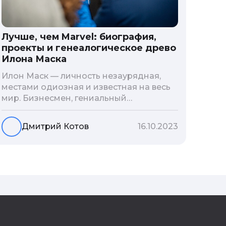
Лучше, чем Marvel: биография,
проекты и генеалогическое древо
Илона Маска
Илон Маск — личность незаурядная,
местами одиозная и известная на весь
мир. Бизнесмен, гениальный
изобретатель и миллиардер, живой
прообраз экранного Железного
Дмитрий Котов
16.10.2023
человека — настоящий супергерой в
реальной жизни, создающий
электромобиль будущего и нацеленный
на колонизацию Марса. Мы решили
узнать побольше об одном из самых
влиятельных людей планеты и
поделиться с читателями блога фактами
из его биографии.