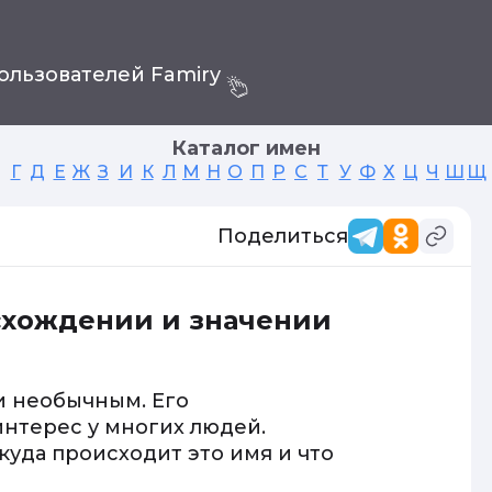
ользователей Famiry
Каталог имен
Г
Д
Е
Ж
З
И
К
Л
М
Н
О
П
Р
С
Т
У
Ф
Х
Ц
Ч
Ш
Щ
Поделиться
схождении и значении
и необычным. Его
нтерес у многих людей.
куда происходит это имя и что