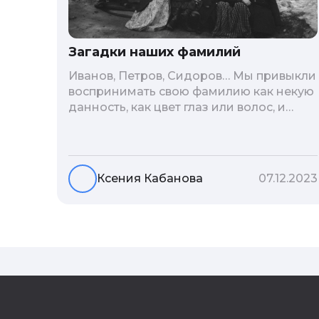
Загадки наших фамилий
Иванов, Петров, Сидоров… Мы привыкли
воспринимать свою фамилию как некую
данность, как цвет глаз или волос, и
редко кто из нас решается ее сменить.
Но что скрывается за порой
неблагозвучной или, наоборот,
«дворянской» фамилией, и какие
Ксения Кабанова
07.12.2023
секреты она может раскрыть о судьбе
рода?