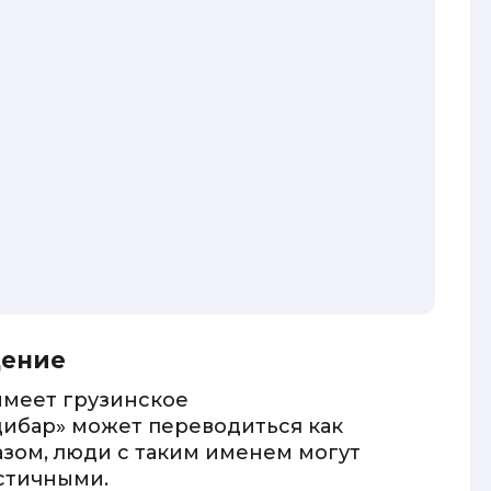
дение
имеет грузинское
дибар» может переводиться как
азом, люди с таким именем могут
стичными.