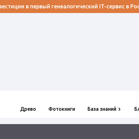
естиции в первый генеалогический IT-сервис в Ро
Древо
Фотокниги
База знаний
Б