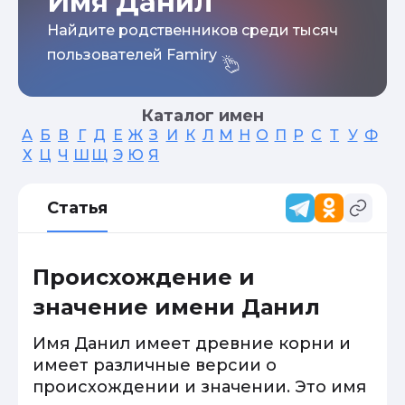
Имя Данил
Найдите родственников среди тысяч
пользователей Famiry
Каталог имен
А
Б
В
Г
Д
Е
Ж
З
И
К
Л
М
Н
О
П
Р
С
Т
У
Ф
Х
Ц
Ч
Ш
Щ
Э
Ю
Я
Статья
Происхождение и
значение имени Данил
Имя Данил имеет древние корни и
имеет различные версии о
происхождении и значении. Это имя